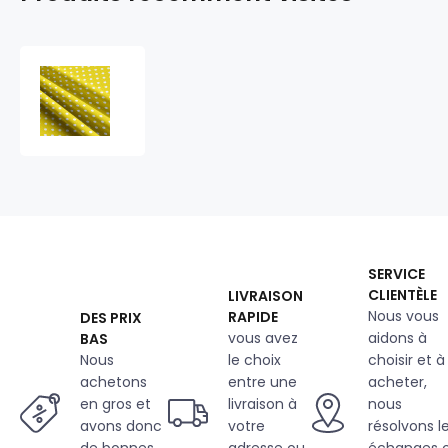
Tissu
coton
au
métre
couleur
jaune
pois
blanche
10
mm
SERVICE
CLIENTÈLE
LIVRAISON
Nous vous
RAPIDE
DES PRIX
vous avez
aidons à
BAS
Nous
le choix
choisir et à
achetons
entre une
acheter,
en gros et
livraison à
nous
avons donc
votre
résolvons l
de bonnes
adresse ou
échanges 