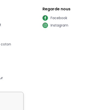
Regarde nous
Facebook
t
Instagram
n coton
ur
 Cuir ?