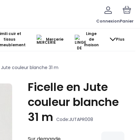
Connexion
Panier
imili cuir et
Linge
tissus
Mercerie
de
Plus
ameublement
maison
n Jute couleur blanche 31 m
Ficelle en Jute
couleur blanche
31 m
Code:
JUTAPR008
Sur demande