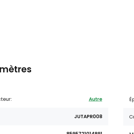
mètres
teur:
Autre
Ép
JUTAPR008
Co
8595721014891