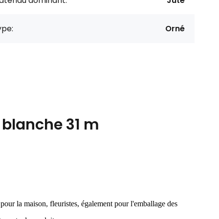
atériau dominant:
Jute
ype:
Orné
r blanche 31 m
s pour la maison, fleuristes, également pour l'emballage des