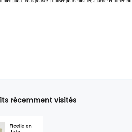
allimentation. Vous pouvez
l’
utiliser pour emballer, attacher et fumer tou
its récemment visités
Ficelle en
Jute