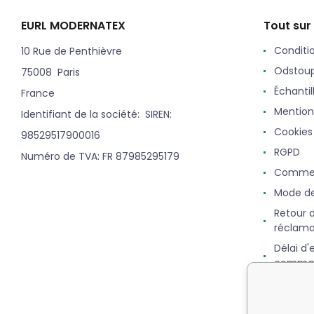
EURL MODERNATEX
Tout sur
Conditi
10 Rue de Penthièvre
Odstoup
75008 Paris
Échantil
France
Mention
Identifiant de la société: SIREN:
Cookies
98529517900016
RGPD
Numéro de TVA: FR 87985295179
Commen
Mode d
Retour 
réclama
Délai d'
comma
Points,
fidélité