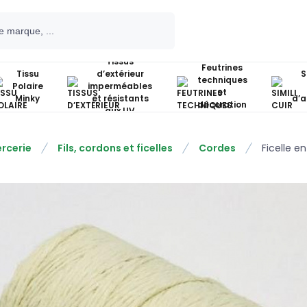
Tissus
Feutrines
Tissu
d’extérieur
S
techniques
Polaire
imperméables
et
Minky
et résistants
d’
décoration
aux UV
rcerie
Fils, cordons et ficelles
Cordes
Ficelle e