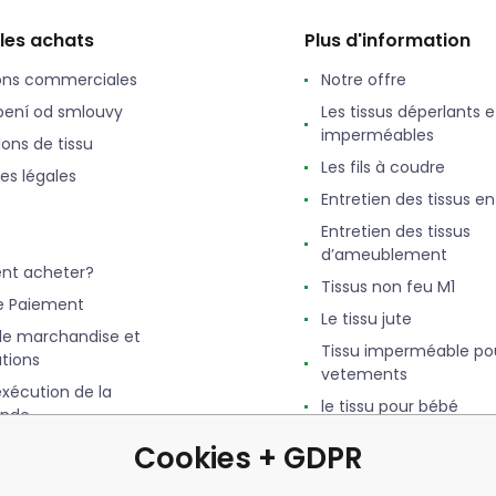
 les achats
Plus d'information
ons commerciales
Notre offre
ení od smlouvy
Les tissus déperlants e
imperméables
lons de tissu
Les fils à coudre
es légales
Entretien des tissus e
Entretien des tissus
d’ameublement
t acheter?
Tissus non feu M1
e Paiement
Le tissu jute
de marchandise et
Tissu imperméable po
tions
vetements
exécution de la
le tissu pour bébé
nde
Le tissu Feutrine
 Bonus. Programme de
Cookies + GDPR
Qu'est-ce que le Simili