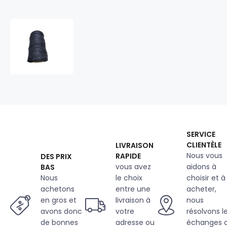
Ficelle
de
coton
couleur
grenat
40
m
SERVICE
CLIENTÈLE
LIVRAISON
Nous vous
RAPIDE
DES PRIX
vous avez
aidons à
BAS
Nous
le choix
choisir et à
achetons
entre une
acheter,
en gros et
livraison à
nous
avons donc
votre
résolvons l
de bonnes
adresse ou
échanges 