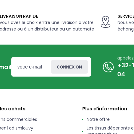
50 m
LIVRAISON RAPIDE
SERVICE
vous avez le choix entre une livraison à votre
Nous vo
adresse ou à un distributeur ou un automate
échange
appele
+32-1
mail
CONNEXION
04
 les achats
Plus d'information
ons commerciales
Notre offre
ení od smlouvy
Les tissus déperlants e