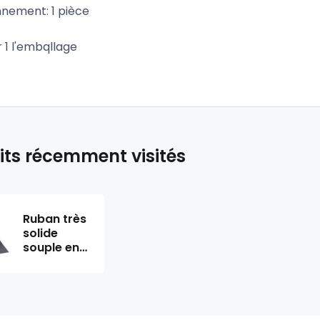
nnement: 1 pièce
ur 1 l'embqllage
its récemment visités
Ruban très
solide
souple en
polyester,
couleur
Graphite,
30 mm
emballage