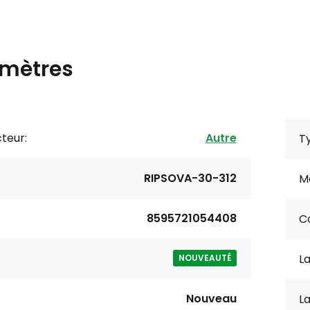
mètres
teur:
Autre
T
RIPSOVA-30-312
M
8595721054408
Co
La
NOUVEAUTÉ
Nouveau
La