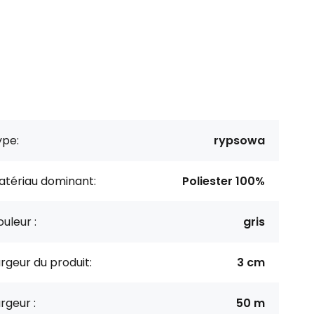
ype:
rypsowa
atériau dominant:
Poliester 100%
uleur :
gris
rgeur du produit:
3 cm
rgeur :
50 m