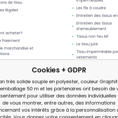
imperméables
lons de tissu
Les fils à coudre
es légales
Entretien des tissus e
Entretien des tissus
d’ameublement
t acheter?
Tissus non feu M1
e Paiement
Le tissu jute
de marchandise et
Tissu imperméable po
tions
vetements
exécution de la
le tissu pour bébé
nde
Cookies + GDPR
Le tissu Feutrine
 Bonus. Programme de
Qu'est-ce que le Simili
n très solide souple en polyester, couleur Graphit
avis
mballage 50 m et les partenaires ont besoin de 
sentement pour utiliser des données individuelles 
de vous montrer, entre autres, des informations
cernant vos intérêts grâce à la personnalisation
icités. Vous donnez votre consentement en cliquan