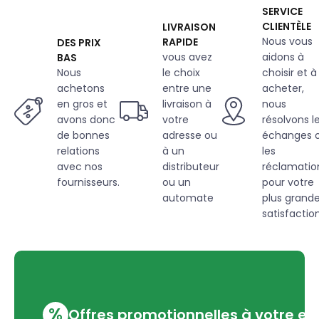
SERVICE
CLIENTÈLE
LIVRAISON
Nous vous
RAPIDE
DES PRIX
vous avez
aidons à
BAS
Nous
le choix
choisir et à
achetons
entre une
acheter,
en gros et
livraison à
nous
avons donc
votre
résolvons l
de bonnes
adresse ou
échanges 
relations
à un
les
avec nos
distributeur
réclamatio
fournisseurs.
ou un
pour votre
automate
plus grand
satisfaction
%
Offres promotionnelles à votre em