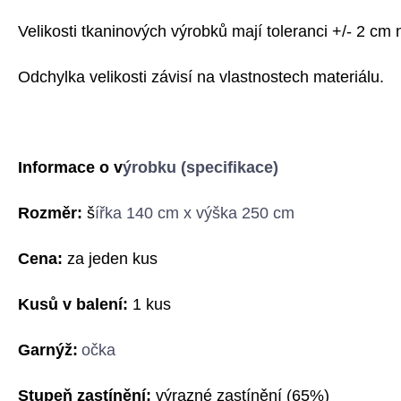
Velikosti tkaninových výrobků mají toleranci +/- 2 cm 
Odchylka velikosti závisí na vlastnostech materiálu.
Informace o v
ýrobku (specifikace)
Rozměr:
š
ířka 140 cm x výška 250 cm
Cena:
za jeden kus
Kusů v balení:
1 kus
G
arnýž:
očka
Stupeň zastínění:
výrazné zastínění
(
6
5%)