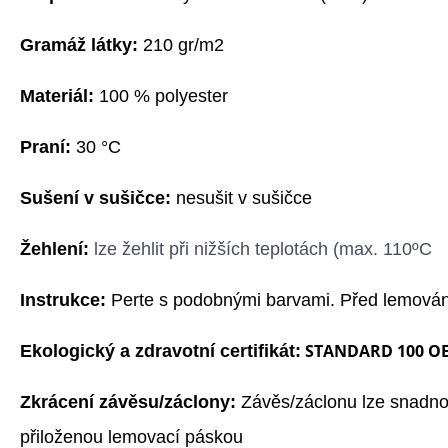
G
ramáž látky:
210 gr/m2
Materiál:
100 % polyester
Praní:
3
0
°C
Sušení v sušičce:
nesušit v sušičce
Žehlení:
l
ze žehlit při nižších teplotách (max. 110ºC
Instrukce:
Perte s podobnými barvami. Před lemování
STANDARD 100 O
Ekologický a zdravotní certifikát:
Zkrácení závěsu/záclony:
Závěs/záclonu lze snadno 
přiloženou lemovací páskou