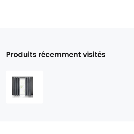
Produits récemment visités
Rideau
velours
avec
œillets
couleur
graphite
140x250
cm