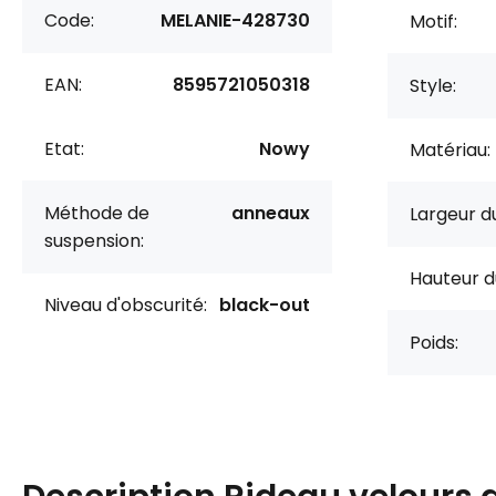
Code:
MELANIE-428730
Motif:
EAN:
8595721050318
Style:
Etat:
Nowy
Matériau:
Méthode de
anneaux
Largeur du
suspension:
Hauteur d
Niveau d'obscurité:
black-out
Poids: