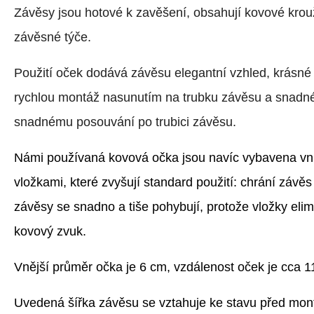
Závěsy jsou hotové k zavěšení, obsahují kovové krou
závěsné týče.
Použití oček dodává závěsu elegantní vzhled, krásné
rychlou montáž nasunutím na trubku závěsu a snadné 
snadnému posouvání po trubici závěsu.
Námi používaná kovová očka jsou navíc vybavena vnit
vložkami, které zvyšují standard použití: chrání závě
závěsy se snadno a tiše pohybují, protože vložky elim
kovový zvuk.
Vnější průměr očka je 6 cm, vzdálenost oček je cca 1
Uvedená šířka závěsu se vztahuje ke stavu před mont