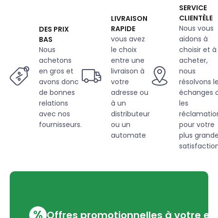
SERVICE
CLIENTÈLE
LIVRAISON
Nous vous
RAPIDE
DES PRIX
vous avez
aidons à
BAS
Nous
le choix
choisir et à
achetons
entre une
acheter,
en gros et
livraison à
nous
avons donc
votre
résolvons l
de bonnes
adresse ou
échanges 
relations
à un
les
avec nos
distributeur
réclamatio
fournisseurs.
ou un
pour votre
automate
plus grand
satisfaction
%
Offres promotionnelles à votre em