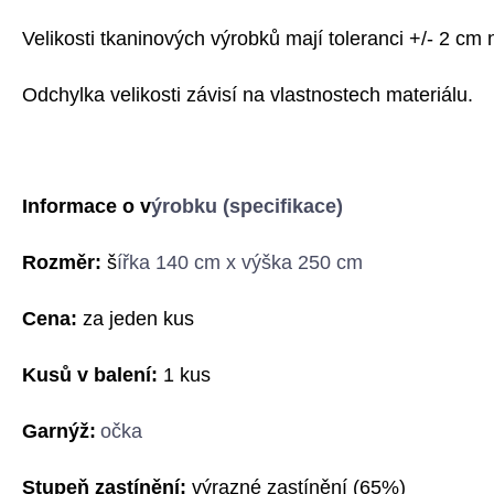
Velikosti tkaninových výrobků mají toleranci +/- 2 cm 
Odchylka velikosti závisí na vlastnostech materiálu.
Informace o v
ýrobku (specifikace)
Rozměr:
š
ířka 140 cm x výška 250 cm
Cena:
za jeden kus
Kusů v balení:
1 kus
G
arnýž:
očka
Stupeň zastínění:
výrazné zastínění
(
6
5%)