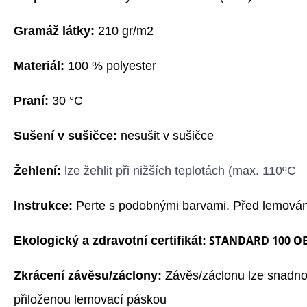
G
ramáž látky:
210 gr/m2
Materiál:
100 % polyester
Praní:
3
0
°C
Sušení v sušičce:
nesušit v sušičce
Žehlení:
l
ze žehlit při nižších teplotách (max. 110ºC
Instrukce:
Perte s podobnými barvami. Před lemování
STANDARD 100 O
Ekologický a zdravotní certifikát:
Zkrácení závěsu/záclony:
Závěs/záclonu lze snadno 
přiloženou lemovací páskou