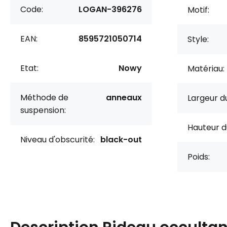
Code:
LOGAN-396276
Motif:
EAN:
8595721050714
Style:
Etat:
Nowy
Matériau:
Méthode de
anneaux
Largeur du
suspension:
Hauteur d
Niveau d'obscurité:
black-out
Poids: