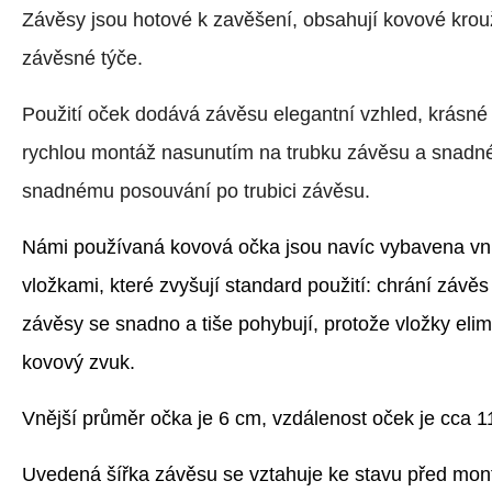
Závěsy jsou hotové k zavěšení, obsahují kovové krou
závěsné týče.
Použití oček dodává závěsu elegantní vzhled, krásné
rychlou montáž nasunutím na trubku závěsu a snadné 
snadnému posouvání po trubici závěsu.
Námi používaná kovová očka jsou navíc vybavena vnit
vložkami, které zvyšují standard použití: chrání závě
závěsy se snadno a tiše pohybují, protože vložky elim
kovový zvuk.
Vnější průměr očka je 6 cm, vzdálenost oček je cca 1
Uvedená šířka závěsu se vztahuje ke stavu před mont