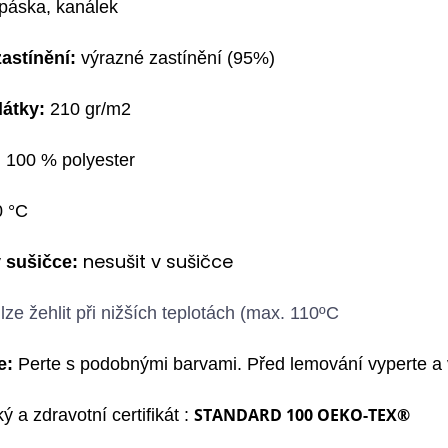
p
áska,
k
análek
astínění:
výrazné zastínění
(9
5%)
látky:
210 gr/m2
:
100 % polyester
0
°C
n
esušit v sušičce
 sušičce:
l
ze žehlit při nižších teplotách (max. 110ºC
e:
Perte s podobnými barvami. Před lemování vyperte a
STANDARD 100 OEKO-TEX®
ý a zdravotní certifikát :