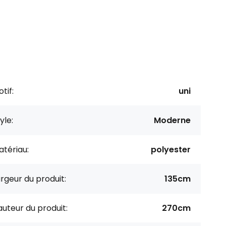
tif:
uni
yle:
Moderne
tériau:
polyester
rgeur du produit:
135cm
uteur du produit:
270cm