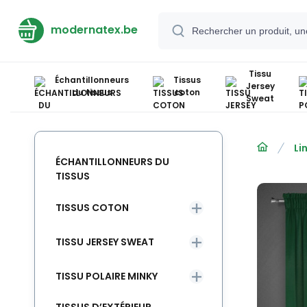
modernatex.be
Tissu
Échantillonneurs
Tissus
Jersey
du tissus
coton
Sweat
Li
ÉCHANTILLONNEURS DU
TISSUS
TISSUS COTON
TISSU JERSEY SWEAT
TISSU POLAIRE MINKY