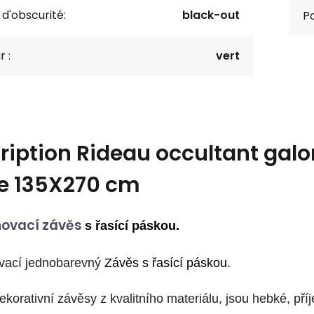
 d'obscurité:
black-out
Po
 :
vert
ription
Rideau occultant galo
e 135X270 cm
ovací závěs
s řasící páskou.
vací jednobarevný
Závěs s řasící páskou.
ekorativní závěsy z kvalitního materiálu, jsou hebké, př