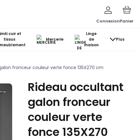
Connexion
Panier
imili cuir et
Linge
tissus
Mercerie
de
Plus
ameublement
maison
galon fronceur couleur verte fonce 135X270 cm
Rideau occultant
galon fronceur
couleur verte
fonce 135X270