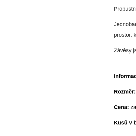
Propustno
Jednobar
prostor, 
Závěsy j
Informac
Rozměr:
Cena:
za
Kusů v b