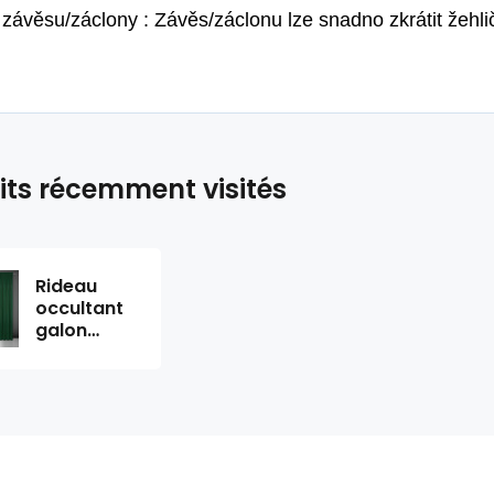
 závěsu/záclony : Závěs/záclonu lze snadno zkrátit žehl
its récemment visités
Rideau
occultant
galon
fronceur
couleur
verte
fonce
135X270
cm