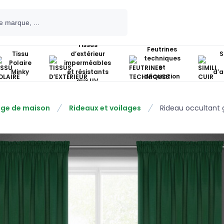
Tissus
Feutrines
Tissu
d’extérieur
S
techniques
Polaire
imperméables
et
Minky
et résistants
d’
décoration
aux UV
nge de maison
Rideaux et voilages
Rideau occultant 