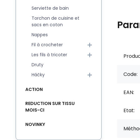
Serviette de bain
Torchon de cuisine et
Para
sacs en coton
Nappes
Fil à crocheter
Les fils à tricoter
Produc
Druty
Code:
Háčky
ACTION
EAN:
REDUCTION SUR TISSU
Etat:
MOIS-CI
NOVINKY
Méthod