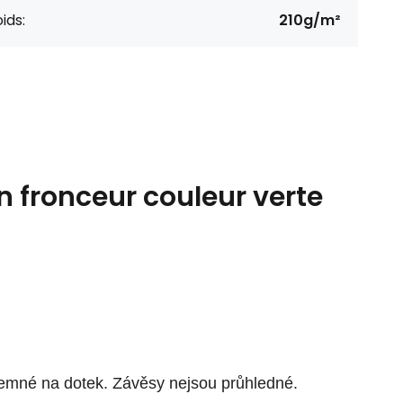
ids:
210g/m²
n fronceur couleur verte
íjemné na dotek. Závěsy nejsou průhledné.