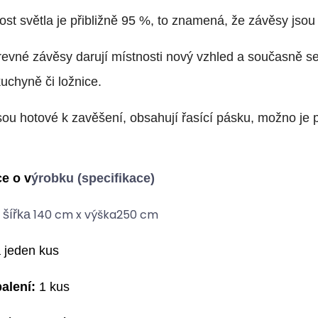
st světla je přibližně 95 %, to znamená, že závěsy jsou 
evné závěsy darují místnosti nový vzhled a současně 
kuchyně či ložnice.
sou hotové k zavěšení, obsahuj
í
řasící pásku, možno je 
e o v
ýrobku (specifikace)
140 cm x výška250 cm
šířka
 jeden kus
alení:
1 kus