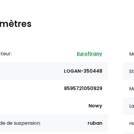
mètres
teur:
Eurofirany
Mo
LOGAN-350448
St
8595721050929
Ma
Nowy
La
e de suspension:
ruban
Ha