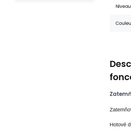
Niveau
Couleur
Desc
fonc
Zatemň
Zatemňo
Hotové d