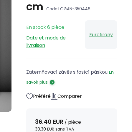
cm
Code:
LOGAN-350448
En stock
6
pièce
Eurofirany
Date et mode de
livraison
Zatemňovací závěs s řasící páskou
En
savoir plus
Préféré
Comparer
36.40
EUR
/
pièce
30.30
EUR
sans TVA