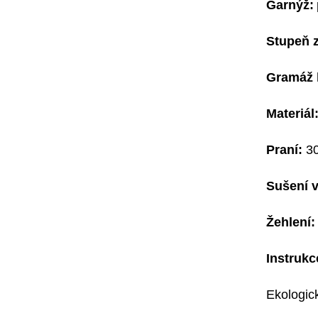
G
arnýž:
Stupeň z
G
ramáž 
Materiál
Praní:
3
Sušení v
Žehlení:
Instrukc
Ekologick