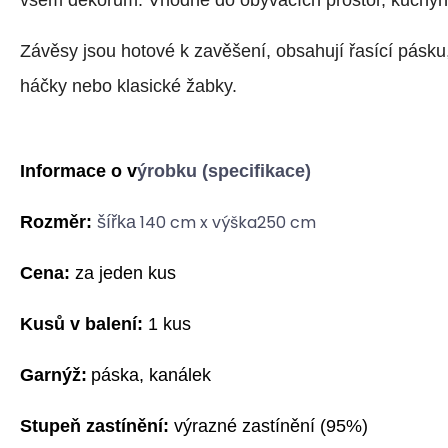
všem dekorům. Vhodné do obývacích prostor, kuchyně
Závěsy jsou hotové k zavěšení, obsahuj
í
řasící pásku
háčky nebo klasické žabky.
Informace o v
ýrobku (specifikace)
140 cm x výška250 cm
Rozměr:
šířka
Cena:
za jeden kus
Kusů v balení:
1 kus
G
arnýž:
p
áska,
k
análek
Stupeň zastínění:
výrazné zastínění
(9
5%)