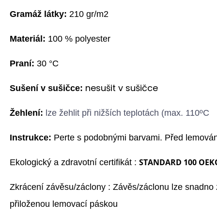
G
ramáž látky:
210 gr/m2
Materiál:
100 % polyester
Praní:
3
0
°C
n
esušit v sušičce
Sušení v sušičce:
Žehlení:
l
ze žehlit při nižších teplotách (max. 110ºC
Instrukce:
Perte s podobnými barvami. Před lemování
STANDARD 100 OEK
Ekologický a zdravotní certifikát :
Zkrácení závěsu/záclony : Závěs/záclonu lze snadno z
přiloženou lemovací páskou