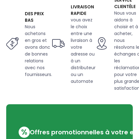
SERVICE
CLIENTÈLE
LIVRAISON
Nous vous
RAPIDE
DES PRIX
vous avez
aidons à
BAS
Nous
le choix
choisir et à
achetons
entre une
acheter,
en gros et
livraison à
nous
avons donc
votre
résolvons l
de bonnes
adresse ou
échanges 
relations
à un
les
avec nos
distributeur
réclamatio
fournisseurs.
ou un
pour votre
automate
plus grand
satisfaction
%
Offres promotionnelles à votre em