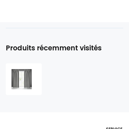
Produits récemment visités
Rideau
occultant
galon
fronceur
couleur
gris
135X270
cm