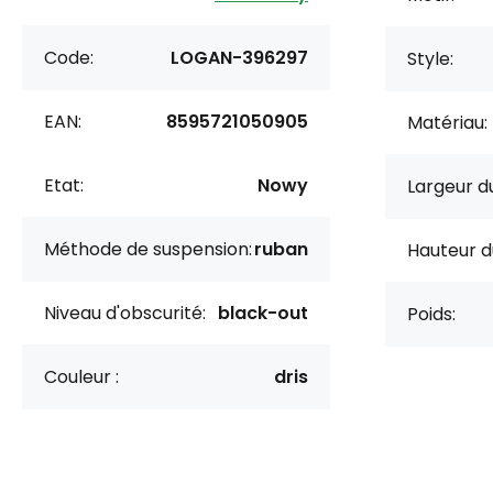
Code:
LOGAN-396297
Style:
EAN:
8595721050905
Matériau:
Etat:
Nowy
Largeur du
Méthode de suspension:
ruban
Hauteur d
Niveau d'obscurité:
black-out
Poids:
Couleur :
dris