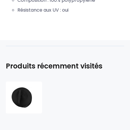
Composition : 100% polypropylène
Résistance aux UV : oui
Produits récemment visités
Ruban
polypropylène
renforcé
pour
sacs
30
mm