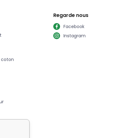
Regarde nous
Facebook
t
Instagram
n coton
ur
 Cuir ?