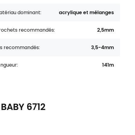
atériau dominant:
acrylique et mélanges
rochets recommandés:
2,5mm
ils recommandés:
3,5-4mm
ongueur:
141m
N BABY 6712