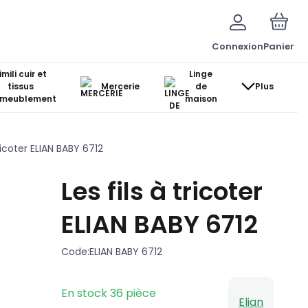
Connexion
Panier
imili cuir et
Linge
tissus
Mercerie
de
Plus
ameublement
maison
tricoter ELIAN BABY 6712
Les fils à tricoter
ELIAN BABY 6712
Code:
ELIAN BABY 6712
En stock
36
pièce
Elian