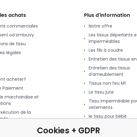
 les achats
Plus d'information
ons commerciales
Notre offre
ení od smlouvy
Les tissus déperlants e
imperméables
lons de tissu
Les fils à coudre
es légales
Entretien des tissus e
Entretien des tissus
d’ameublement
t acheter?
Tissus non feu M1
e Paiement
Le tissu jute
de marchandise et
Tissu imperméable po
tions
vetements
exécution de la
le tissu pour bébé
nde
Le tissu Feutrine
 Bonus. Programme de
Cookies + GDPR
Qu'est-ce que le Simili