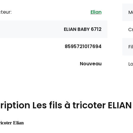
teur:
Elian
M
ELIAN BABY 6712
C
8595721017694
F
Nouveau
L
ription
Les fils à tricoter ELIA
tricoter Elian