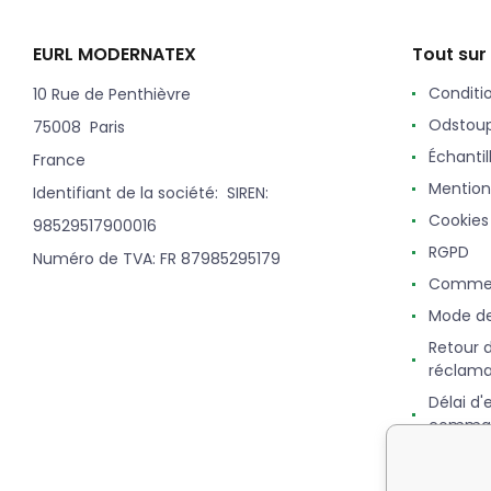
EURL MODERNATEX
Tout sur
Conditi
10 Rue de Penthièvre
Odstoup
75008 Paris
Échantil
France
Mention
Identifiant de la société: SIREN:
Cookies
98529517900016
RGPD
Numéro de TVA: FR 87985295179
Commen
Mode d
Retour 
réclama
Délai d'
comma
Points,
fidélité