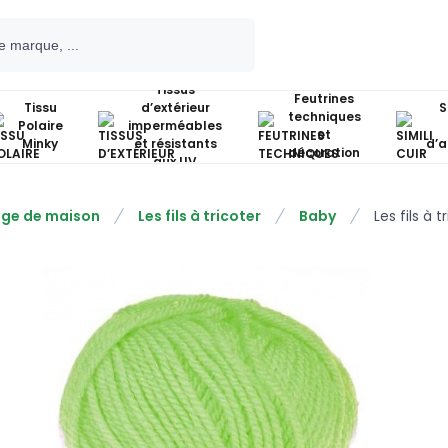
Tissus
Feutrines
Tissu
d’extérieur
S
techniques
Polaire
imperméables
et
Minky
et résistants
d’
décoration
aux UV
nge de maison
Les fils à tricoter
Baby
Les fils à 