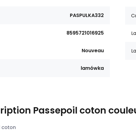
PASPULKA332
Co
8595721016925
La
Nouveau
La
lamówka
ription
Passepoil coton couleu
l coton