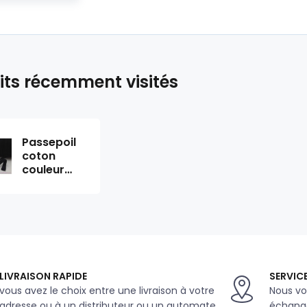
its récemment visités
Passepoil
coton
couleur
noir 332
LIVRAISON RAPIDE
SERVICE
vous avez le choix entre une livraison à votre
Nous vo
adresse ou à un distributeur ou un automate
échange