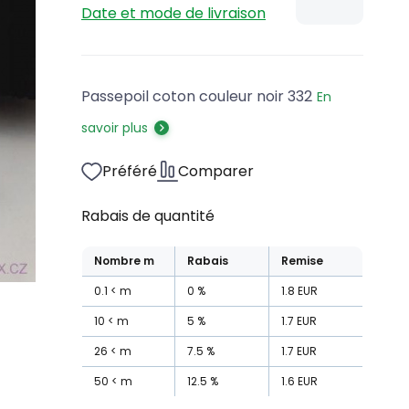
Date et mode de livraison
Passepoil coton couleur noir 332
En
savoir plus
Préféré
Comparer
Rabais de quantité
Nombre
m
Rabais
Remise
0.1
m
0
%
1.8
EUR
10
m
5
%
1.7
EUR
26
m
7.5
%
1.7
EUR
50
m
12.5
%
1.6
EUR