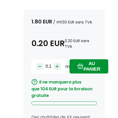
1.80
EUR
/
m
1.50
EUR
sans TVA
0.20
EUR
0.20
EUR
sans
TVA
AU
m
PANIER
Il ne manquera plus
que
104
EUR
pour la livraison
gratuite
Des multiples de XX peuvent