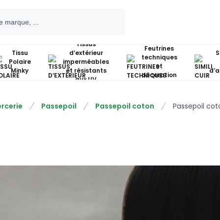
Tissus
Feutrines
Tissu
d’extérieur
S
techniques
Polaire
imperméables
et
Minky
et résistants
d’
décoration
aux UV
rcerie
Passepoil
Passepoil coton
Passepoil cot