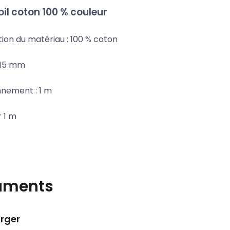
il coton 100 % couleur
ion du matériau : 100 % coton
: 15 mm
nnement : 1 m
ur 1 m
uments
rger