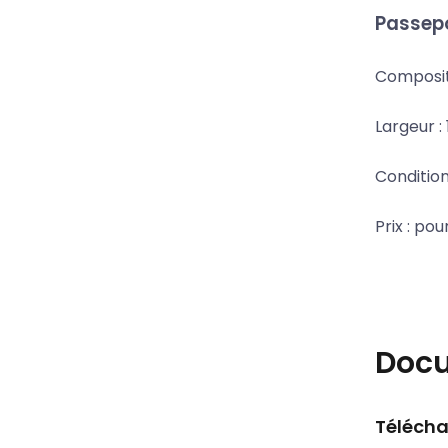
Passepo
Composit
Largeur 
Conditio
Prix ​​: po
Doc
Télécha