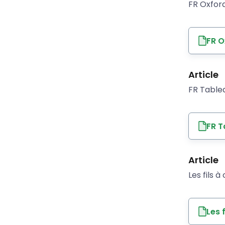
FR Oxfor
FR O
Article
FR Tableau
FR T
Article
Les fils à
Les 