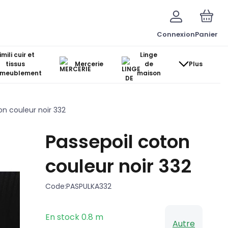
Connexion
Panier
imili cuir et
Linge
tissus
Mercerie
de
Plus
ameublement
maison
on couleur noir 332
Passepoil coton
couleur noir 332
Code:
PASPULKA332
En stock
0.8
m
Autre