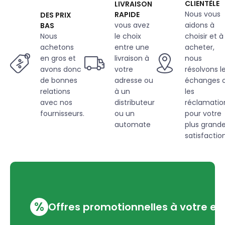
CLIENTÈLE
LIVRAISON
Nous vous
RAPIDE
DES PRIX
vous avez
aidons à
BAS
Nous
le choix
choisir et à
achetons
entre une
acheter,
en gros et
livraison à
nous
avons donc
votre
résolvons l
de bonnes
adresse ou
échanges 
relations
à un
les
avec nos
distributeur
réclamatio
fournisseurs.
ou un
pour votre
automate
plus grand
satisfaction
%
Offres promotionnelles à votre em