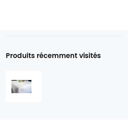
Produits récemment visités
Nappe
déperlante
Lin,
140x220
cm,
couleur
Blanche,
anti
tache