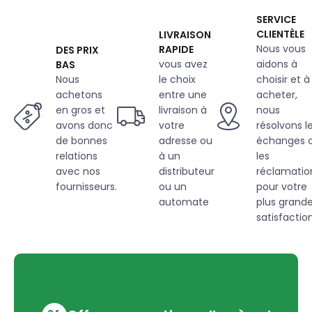
SERVICE
CLIENTÈLE
LIVRAISON
Nous vous
RAPIDE
DES PRIX
vous avez
aidons à
BAS
Nous
le choix
choisir et à
achetons
entre une
acheter,
en gros et
livraison à
nous
avons donc
votre
résolvons l
de bonnes
adresse ou
échanges 
relations
à un
les
avec nos
distributeur
réclamatio
fournisseurs.
ou un
pour votre
automate
plus grand
satisfaction