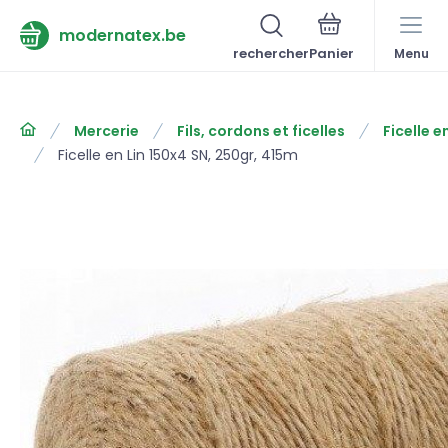
modernatex.be
rechercher
Menu
Mercerie
Fils, cordons et ficelles
Ficelle en
Ficelle en Lin 150x4 SN, 250gr, 415m