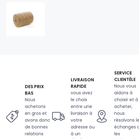
Ficelle
en
Lin
150x4
SN,
250gr,
415m
SERVICE
CLIENTÈLE
LIVRAISON
Nous vous
RAPIDE
DES PRIX
vous avez
aidons à
BAS
Nous
le choix
choisir et à
achetons
entre une
acheter,
en gros et
livraison à
nous
avons donc
votre
résolvons l
de bonnes
adresse ou
échanges 
relations
à un
les