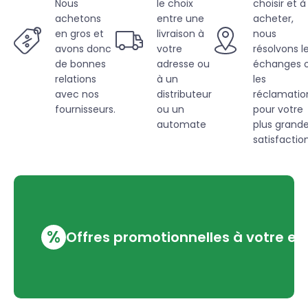
Nous
le choix
choisir et à
achetons
entre une
acheter,
en gros et
livraison à
nous
avons donc
votre
résolvons l
de bonnes
adresse ou
échanges 
relations
à un
les
avec nos
distributeur
réclamatio
fournisseurs.
ou un
pour votre
automate
plus grand
satisfaction
%
Offres promotionnelles à votre em