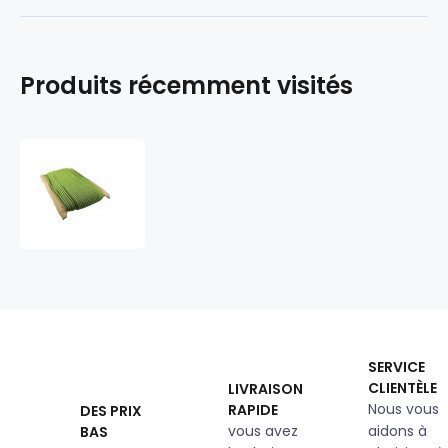
Produits récemment visités
Corde
élastique
couleur
verte
3
mm
50
m
SERVICE
CLIENTÈLE
LIVRAISON
Nous vous
RAPIDE
DES PRIX
vous avez
aidons à
BAS