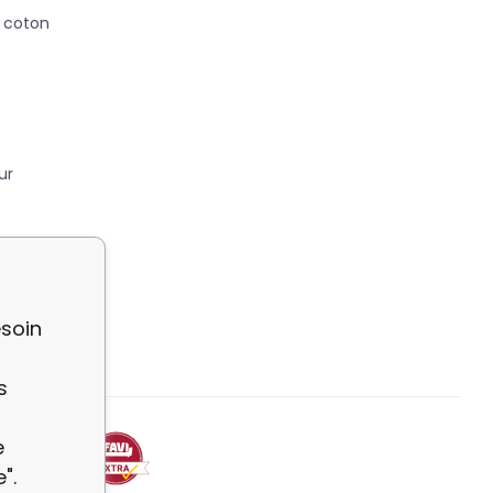
n coton
ur
 Cuir ?
soin
s
e
".