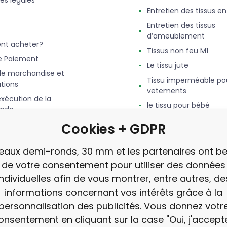
es légales
Entretien des tissus e
Entretien des tissus
d’ameublement
t acheter?
Tissus non feu M1
e Paiement
Le tissu jute
de marchandise et
Tissu imperméable po
tions
vetements
exécution de la
le tissu pour bébé
nde
Le tissu Feutrine
 Bonus. Programme de
Cookies + GDPR
Qu'est-ce que le Simili
avis
eaux demi-ronds, 30 mm et les partenaires ont be
de votre consentement pour utiliser des données
individuelles afin de vous montrer, entre autres, de
informations concernant vos intérêts grâce à la
personnalisation des publicités. Vous donnez votr
onsentement en cliquant sur la case "Oui, j'accepte