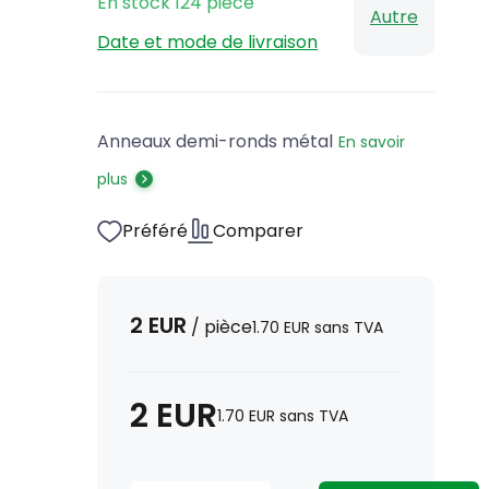
En stock
124
pièce
Autre
Date et mode de livraison
Anneaux demi-ronds métal
En savoir
plus
Préféré
Comparer
2
EUR
/
pièce
1.70
EUR
sans TVA
2
EUR
1.70
EUR
sans TVA