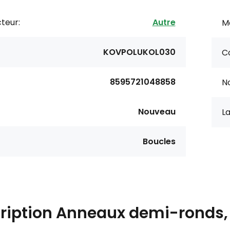
teur:
Autre
Ma
KOVPOLUKOL030
Co
8595721048858
No
Nouveau
La
Boucles
ription
Anneaux demi-ronds