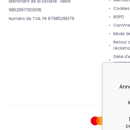
Mention
Identifiant de la société: SIREN:
Cookies
98529517900016
RGPD
Numéro de TVA: FR 87985295179
Commen
Mode d
Retour 
réclama
Délai d'
comma
Points,
fidélité
Ann
c