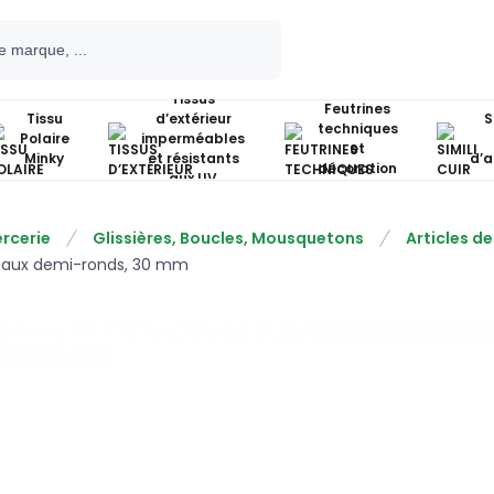
Tissus
Feutrines
Tissu
d’extérieur
S
techniques
Polaire
imperméables
et
Minky
et résistants
d’
décoration
aux UV
rcerie
Glissières, Boucles, Mousquetons
Articles d
aux demi-ronds, 30 mm