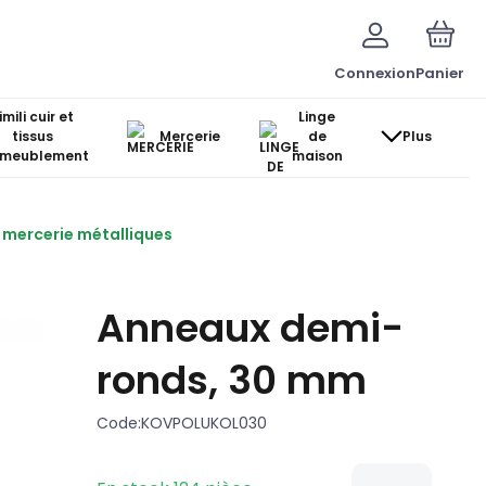
Connexion
Panier
imili cuir et
Linge
tissus
Mercerie
de
Plus
ameublement
maison
e mercerie métalliques
Anneaux demi-
ronds, 30 mm
Code:
KOVPOLUKOL030