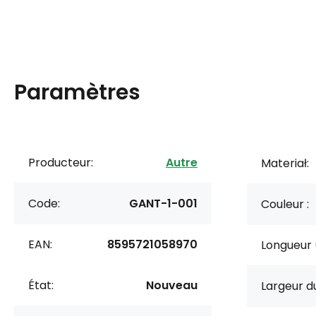
Paramètres
Producteur:
Autre
Materiał:
Code:
GANT-1-001
Couleur :
EAN:
8595721058970
Longueur 
État:
Nouveau
Largeur du