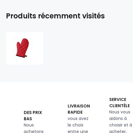
Produits récemment visités
Gant
de
cuisine,
Pois
Rouge
SERVICE
CLIENTÈLE
LIVRAISON
Nous vous
RAPIDE
DES PRIX
vous avez
aidons à
BAS
Nous
le choix
choisir et à
achetons
entre une
acheter,