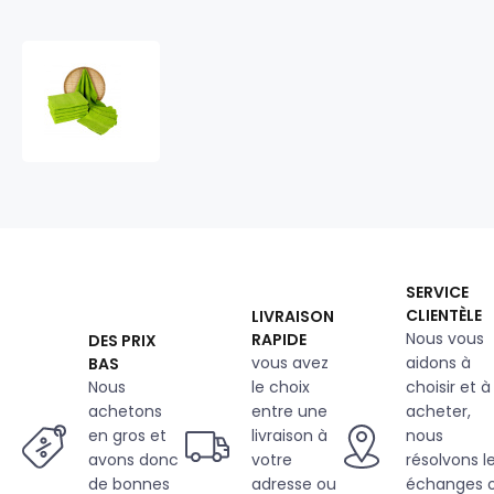
Serviette
de
bain
70x140
cm,
couleur
verte
clair
SERVICE
CLIENTÈLE
LIVRAISON
Nous vous
RAPIDE
DES PRIX
vous avez
aidons à
BAS
Nous
le choix
choisir et à
achetons
entre une
acheter,
en gros et
livraison à
nous
avons donc
votre
résolvons l
de bonnes
adresse ou
échanges 