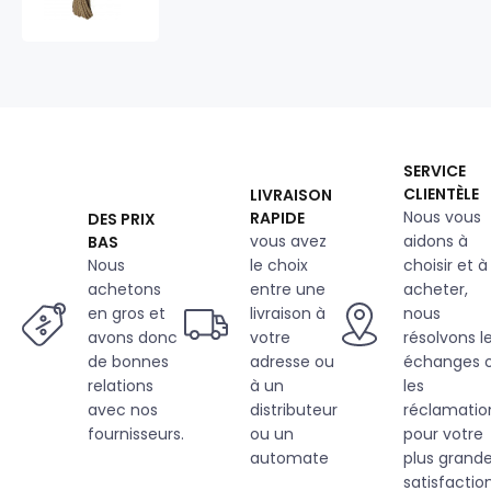
Jute
10
mm
x
20
m
SERVICE
CLIENTÈLE
LIVRAISON
Nous vous
RAPIDE
DES PRIX
vous avez
aidons à
BAS
Nous
le choix
choisir et à
achetons
entre une
acheter,
en gros et
livraison à
nous
avons donc
votre
résolvons l
de bonnes
adresse ou
échanges 
relations
à un
les
avec nos
distributeur
réclamatio
fournisseurs.
ou un
pour votre
automate
plus grand
satisfaction