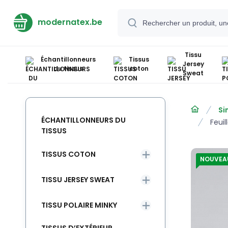
modernatex.be
Tissu
Échantillonneurs
Tissus
Jersey
du tissus
coton
Sweat
Si
ÉCHANTILLONNEURS DU
Feui
TISSUS
TISSUS COTON
NOUVEA
TISSU JERSEY SWEAT
TISSU POLAIRE MINKY