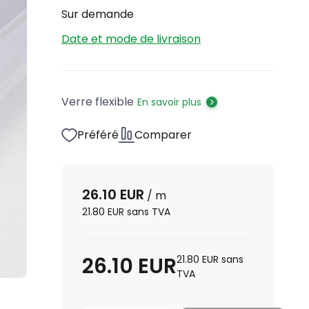
Sur demande
Date et mode de livraison
Verre flexible
En savoir plus
Préféré
Comparer
26.10
EUR
/
m
21.80
EUR
sans TVA
26.10
EUR
21.80
EUR
sans
TVA