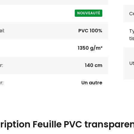
Ce
NOUVEAUTÉ
l:
PVC 100%
T
ti
1350 g/m²
Ut
r:
140 cm
r:
Un autre
ription
Feuille PVC transpare