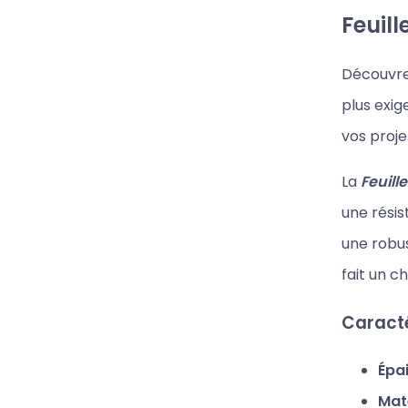
Feuil
Découvre
plus exig
vos proje
La
Feuill
une résis
une robu
fait un ch
Caracté
Épai
Maté