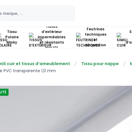
Tissus
Feutrines
Tissu
d’extérieur
S
techniques
Polaire
imperméables
et
Minky
et résistants
d’
décoration
aux UV
mili cuir et tissus d’ameublement
Tissu pour nappe
lle PVC transparente 1,0 mm
UTÉ