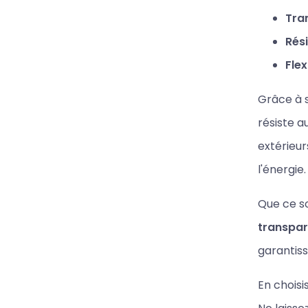
Tra
Rési
Flexi
Grâce à s
résiste a
extérieur
l'énergie.
Que ce so
transpar
garantis
En choisi