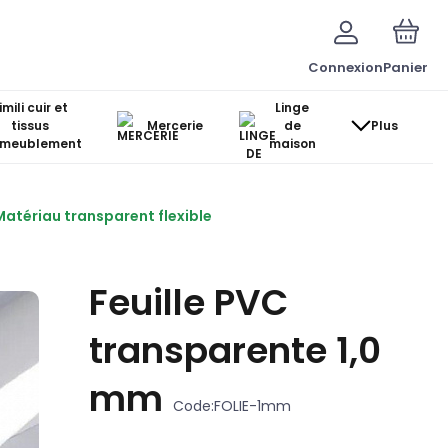
Connexion
Panier
imili cuir et
Linge
tissus
Mercerie
de
Plus
ameublement
maison
Matériau transparent flexible
Feuille PVC
transparente 1,0
mm
Code:
FOLIE-1mm