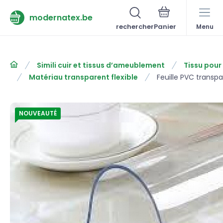
modernatex.be
rechercher
Menu
Simili cuir et tissus d’ameublement
Tissu pou
Matériau transparent flexible
Feuille PVC transp
NOUVEAUTÉ