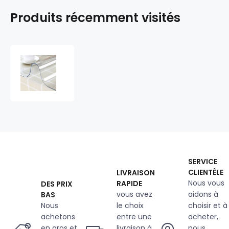
Produits récemment visités
Feuille
PVC
transparente
0,5
mm
SERVICE
CLIENTÈLE
LIVRAISON
Nous vous
RAPIDE
DES PRIX
vous avez
aidons à
BAS
Nous
le choix
choisir et à
achetons
entre une
acheter,
en gros et
livraison à
nous