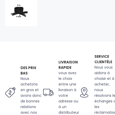
Fermeture
à
glissière
en
spirale
Noire
5
mm
longueur
220
SERVICE
cm
CLIENTÈLE
LIVRAISON
Nous vous
RAPIDE
DES PRIX
vous avez
aidons à
BAS
Nous
le choix
choisir et à
achetons
entre une
acheter,
en gros et
livraison à
nous
avons donc
votre
résolvons l
de bonnes
adresse ou
échanges 
relations
à un
les
avec nos
distributeur
réclamatio