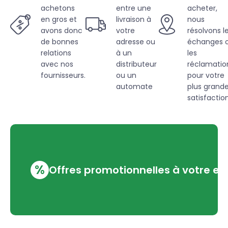
achetons
entre une
acheter,
en gros et
livraison à
nous
avons donc
votre
résolvons l
de bonnes
adresse ou
échanges 
relations
à un
les
avec nos
distributeur
réclamatio
fournisseurs.
ou un
pour votre
automate
plus grand
satisfaction
%
Offres promotionnelles à votre em