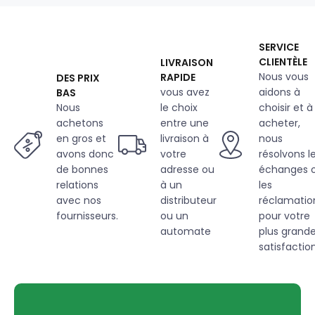
g/m²,
largeur
145
SERVICE
cm,
CLIENTÈLE
LIVRAISON
marron
Nous vous
RAPIDE
DES PRIX
vous avez
aidons à
BAS
Nous
le choix
choisir et à
achetons
entre une
acheter,
en gros et
livraison à
nous
avons donc
votre
résolvons l
de bonnes
adresse ou
échanges 
relations
à un
les
avec nos
distributeur
réclamatio
fournisseurs.
ou un
pour votre
automate
plus grand
satisfaction