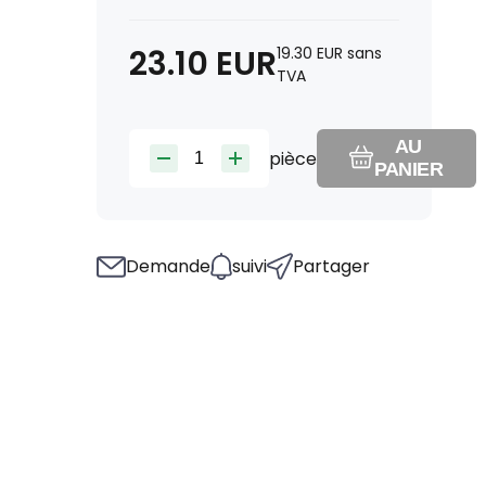
23.10
EUR
19.30
EUR
sans
TVA
AU
pièce
PANIER
Demande
suivi
Partager