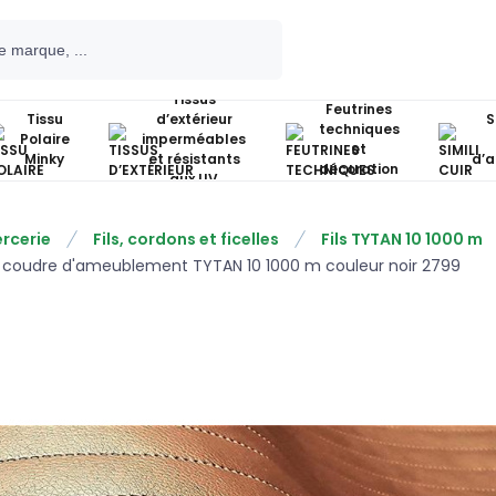
Tissus
Feutrines
Tissu
d’extérieur
S
techniques
Polaire
imperméables
et
Minky
et résistants
d’
décoration
aux UV
rcerie
Fils, cordons et ficelles
Fils TYTAN 10 1000 m
 à coudre d'ameublement TYTAN 10 1000 m couleur noir 2799