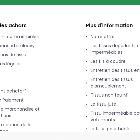
 les achats
Plus d'information
ons commerciales
Notre offre
ení od smlouvy
Les tissus déperlants e
imperméables
lons de tissu
Les fils à coudre
es légales
Entretien des tissus e
Entretien des tissus
d’ameublement
t acheter?
Tissus non feu M1
e Paiement
Le tissu jute
de marchandise et
Tissu imperméable po
tions
vetements
exécution de la
le tissu pour bébé
nde
Le tissu Feutrine