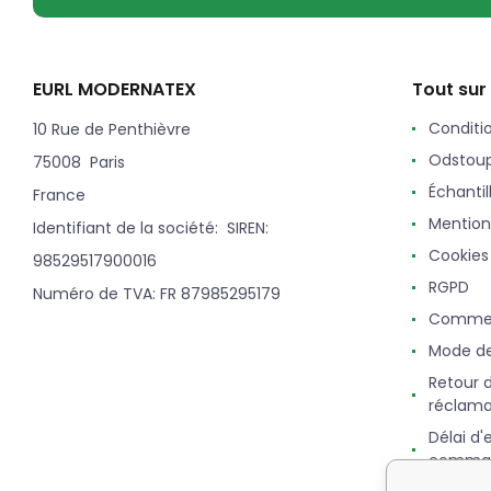
EURL MODERNATEX
Tout sur
Conditi
10 Rue de Penthièvre
Odstoup
75008 Paris
Échantil
France
Mention
Identifiant de la société: SIREN:
Cookies
98529517900016
RGPD
Numéro de TVA: FR 87985295179
Commen
Mode d
Retour 
réclama
Délai d'
comma