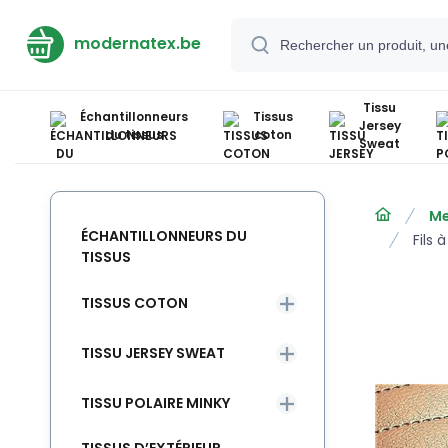
modernatex.be
Tissu
Échantillonneurs
Tissus
Jersey
du tissus
coton
Sweat
Me
ÉCHANTILLONNEURS DU
Fils
TISSUS
TISSUS COTON
TISSU JERSEY SWEAT
TISSU POLAIRE MINKY