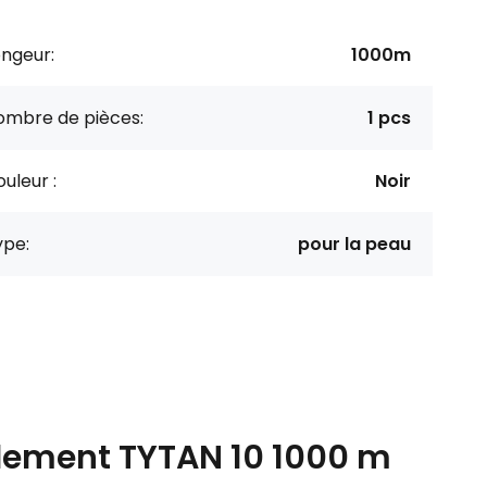
ngeur:
1000m
ombre de pièces:
1 pcs
uleur :
Noir
ype:
pour la peau
blement TYTAN 10 1000 m