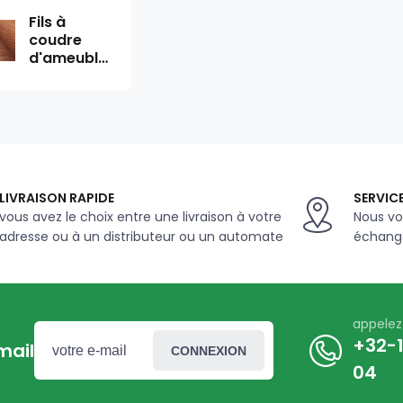
Fils à
coudre
d'ameublement
TYTAN 10
1000 m
couleur
noir 2799
LIVRAISON RAPIDE
SERVICE
vous avez le choix entre une livraison à votre
Nous vo
adresse ou à un distributeur ou un automate
échange
appele
+32-1
mail
CONNEXION
04