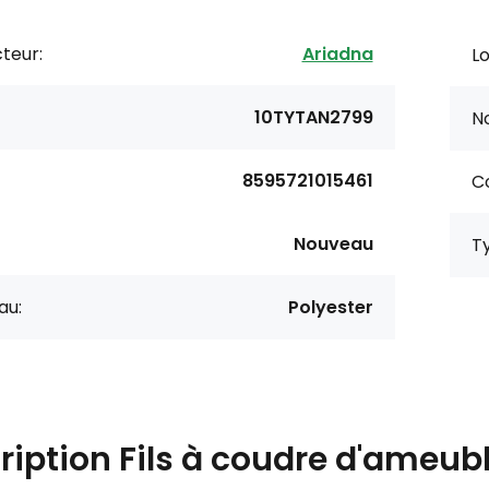
teur:
Ariadna
Lo
10TYTAN2799
N
8595721015461
Co
Nouveau
T
au:
Polyester
ription
Fils à coudre d'ameu