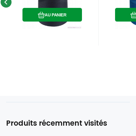
Comparer
Préféré
AU PANIER
Produits récemment visités