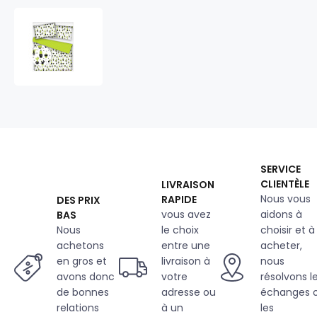
Tissu
en
coton
au
mètre,
125
g/m²,
largeur
160
cm,
SERVICE
imprimé
CLIENTÈLE
LIVRAISON
à
Nous vous
RAPIDE
DES PRIX
cactus
vous avez
aidons à
BAS
verte
sur
Nous
le choix
choisir et à
fond
achetons
entre une
acheter,
blanc
en gros et
livraison à
nous
avons donc
votre
résolvons l
de bonnes
adresse ou
échanges 
relations
à un
les