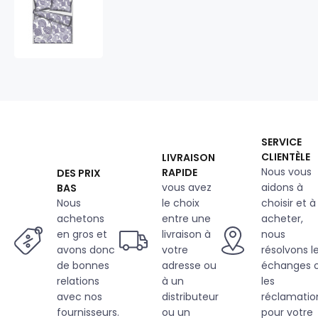
Tissu
en
coton
au
mètre,
125
g/m²,
largeur
160
cm,
SERVICE
imprimé
CLIENTÈLE
LIVRAISON
à
Nous vous
RAPIDE
DES PRIX
jungle
vous avez
aidons à
BAS
sur
fond
Nous
le choix
choisir et à
gris
achetons
entre une
acheter,
en gros et
livraison à
nous
avons donc
votre
résolvons l
de bonnes
adresse ou
échanges 
relations
à un
les
avec nos
distributeur
réclamatio
fournisseurs.
ou un
pour votre