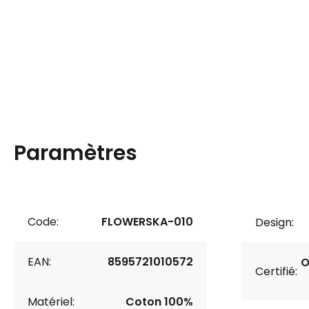
Paramètres
Code:
FLOWERSKA-010
Design:
EAN:
8595721010572
O
Certifié:
Matériel:
Coton 100%