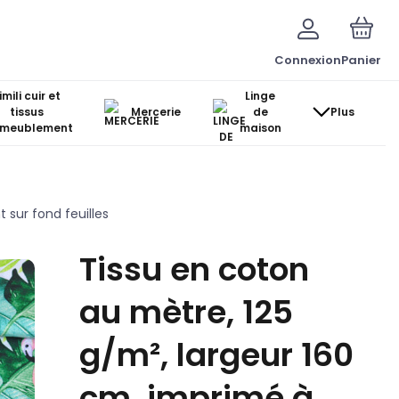
Connexion
Panier
imili cuir et
Linge
tissus
Mercerie
de
Plus
ameublement
maison
 sur fond feuilles
Tissu en coton
au mètre, 125
g/m², largeur 160
cm, imprimé à