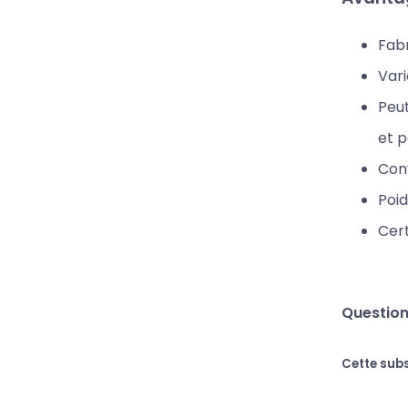
Fabr
Vari
Peut
et p
Conv
Poid
Cert
Question
Cette sub