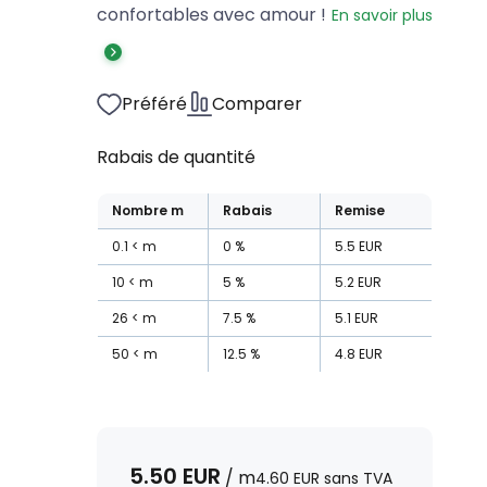
confortables avec amour !
En savoir plus
Préféré
Comparer
Rabais de quantité
Nombre
m
Rabais
Remise
0.1
m
0
%
5.5
EUR
10
m
5
%
5.2
EUR
26
m
7.5
%
5.1
EUR
50
m
12.5
%
4.8
EUR
5.50
EUR
/
m
4.60
EUR
sans TVA