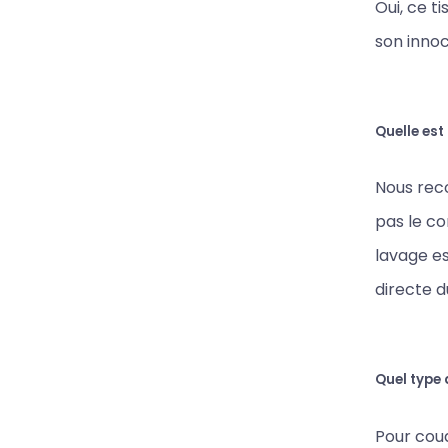
Oui, ce t
son innoc
Quelle est
Nous reco
pas le c
lavage es
directe du
Quel type d
Pour coud