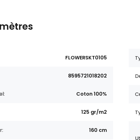
mètres
FLOWERSKT0105
Ty
8595721018202
De
l:
Coton 100%
Ce
125 gr/m2
Ty
r:
160 cm
Ut