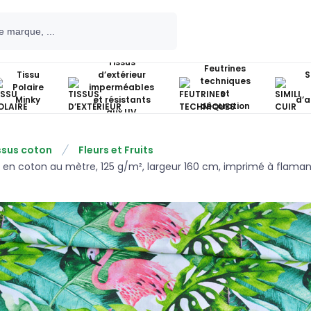
Tissus
Feutrines
Tissu
d’extérieur
S
techniques
Polaire
imperméables
et
Minky
et résistants
d’
décoration
aux UV
ssus coton
Fleurs et Fruits
u en coton au mètre, 125 g/m², largeur 160 cm, imprimé à flamant