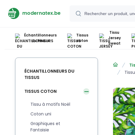
modernatex.be
Tissu
Échantillonneurs
Tissus
Jersey
du tissus
coton
Sweat
Ti
ÉCHANTILLONNEURS DU
Tiss
TISSUS
TISSUS COTON
Tissu à motifs Noël
Coton uni
Graphiques et
Fantaisie