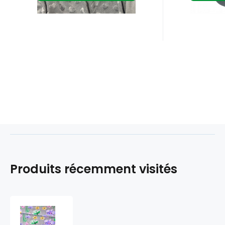
Produits récemment visités
Tissu
en