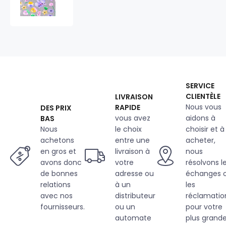
coton
au
mètre,
125
g/m²,
largeur
160
cm,
SERVICE
imprimé
CLIENTÈLE
LIVRAISON
à
Nous vous
RAPIDE
DES PRIX
lis
vous avez
aidons à
BAS
sur
fond
Nous
le choix
choisir et à
gris
achetons
entre une
acheter,
en gros et
livraison à
nous
avons donc
votre
résolvons l
de bonnes
adresse ou
échanges 
relations
à un
les
avec nos
distributeur
réclamatio
fournisseurs.
ou un
pour votre
automate
plus grand