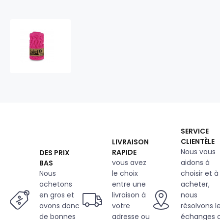
Cordons
tressé
coton
3
mm,
100
m,
couleur
fuchsia
SERVICE
CLIENTÈLE
LIVRAISON
Nous vous
RAPIDE
DES PRIX
vous avez
aidons à
BAS
Nous
le choix
choisir et à
achetons
entre une
acheter,
en gros et
livraison à
nous
avons donc
votre
résolvons l
de bonnes
adresse ou
échanges 