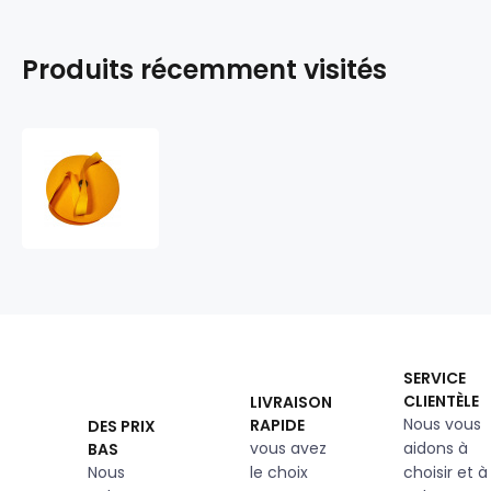
Produits récemment visités
Bande
ourlet
polyester
20
mm
couleur
Jaune
SERVICE
CLIENTÈLE
LIVRAISON
Nous vous
RAPIDE
DES PRIX
vous avez
aidons à
BAS
Nous
le choix
choisir et à