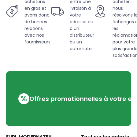
achetons
entre une
acheter,
en gros et
livraison à
nous
avons donc
votre
résolvons l
de bonnes
adresse ou
échanges 
relations
à un
les
avec nos
distributeur
réclamatio
fournisseurs.
ou un
pour votre
automate
plus grand
satisfaction
%
Offres promotionnelles à votre em
EURL MODERNATEX
Tout sur les achats