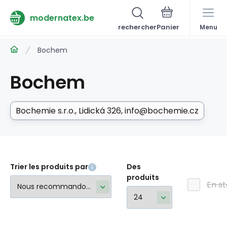
modernatex.be
rechercher
Menu
Bochem
Bochem
Bochemie s.r.o.
Lidická 326
info@bochemie.cz
Trier les produits par
Des
produits
En s