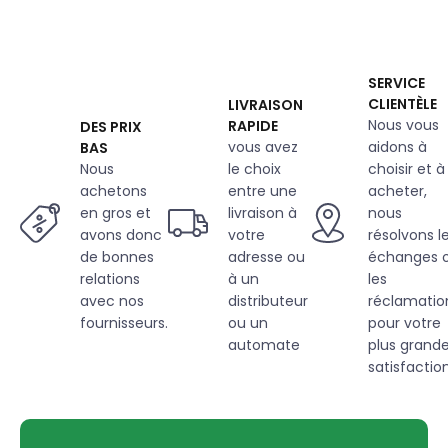
SERVICE
CLIENTÈLE
LIVRAISON
Nous vous
RAPIDE
DES PRIX
vous avez
aidons à
BAS
Nous
le choix
choisir et à
achetons
entre une
acheter,
en gros et
livraison à
nous
avons donc
votre
résolvons l
de bonnes
adresse ou
échanges 
relations
à un
les
avec nos
distributeur
réclamatio
fournisseurs.
ou un
pour votre
automate
plus grand
satisfaction